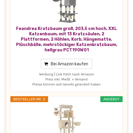
Feandrea Kratzbaum groß, 203,5 cm hoch, XXL
Katzenbaum, mit 13 Kratzsäulen, 2
Plattformen, 2 Höhlen, Korb, Hängematte,
Plüschbälle, mehrstöckiger Katzenkratzbaum,
hellgrau PCT190W01
Bei Amazon kaufen
Werbung | Link führt nach Amazon
Preis inkl. MwSt. + Versand
Preise können sich bereits geändert haben
BESTSELLER NR. 3
ANGEBOT