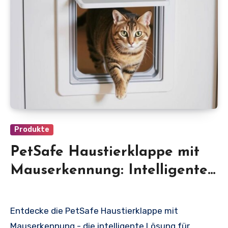
Produkte
PetSafe Haustierklappe mit
Mauserkennung: Intelligente
Zugangskontrolle für dein
Zuhause
Entdecke die PetSafe Haustierklappe mit
Mauserkennung - die intelligente Lösung für