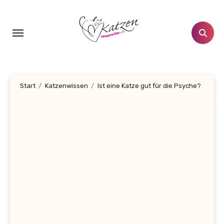
Zum
Inhalt
springen
Start
Katzenwissen
Ist eine Katze gut für die Psyche?