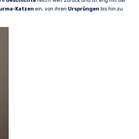
hre
Geschichte
reicht weit zurück und ist eng mit der
urma-Katzen
ein, von ihren
Ursprüngen
bis hin zu