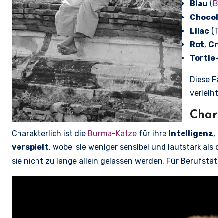
Blau
(
B
Chocol
Lilac
(T
Rot
,
C
Tortie
Diese F
verleih
Char
Charakterlich ist die
Burma-Katze
für ihre
Intelligenz
,
verspielt
, wobei sie weniger sensibel und lautstark als
sie nicht zu lange allein gelassen werden. Für Berufst