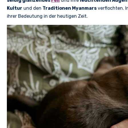
seidig glänzendes
Fell
und ihre
leuchtenden Augen
Kultur
und den
Traditionen Myanmars
verflochten. I
ihrer Bedeutung in der heutigen Zeit.