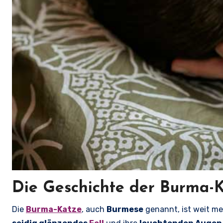
Die Geschichte der Burma-
Die
Burma-Katze
, auch
Burmese
genannt, ist weit me