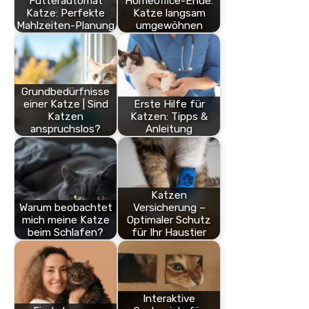
Futterautomat
Homeoffice-Ende:
Katze: Perfekte
Katze langsam
Mahlzeiten-Planung
umgewöhnen
Grundbedürfnisse
einer Katze | Sind
Erste Hilfe für
Katzen
Katzen: Tipps &
anspruchslos?
Anleitung
Katzen
Warum beobachtet
Versicherung –
mich meine Katze
Optimaler Schutz
beim Schlafen?
für Ihr Haustier
Interaktive