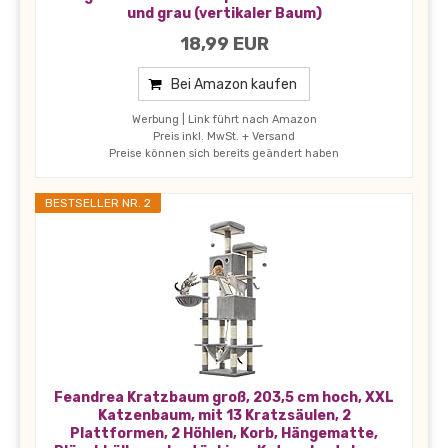
und grau (vertikaler Baum)
18,99 EUR
Bei Amazon kaufen
Werbung | Link führt nach Amazon
Preis inkl. MwSt. + Versand
Preise können sich bereits geändert haben
BESTSELLER NR. 2
Feandrea Kratzbaum groß, 203,5 cm hoch, XXL
Katzenbaum, mit 13 Kratzsäulen, 2
Plattformen, 2 Höhlen, Korb, Hängematte,