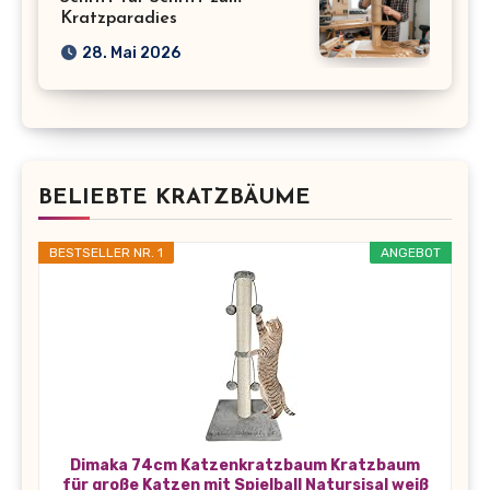
Kratzparadies
28. Mai 2026
BELIEBTE KRATZBÄUME
BESTSELLER NR. 1
ANGEBOT
Dimaka 74cm Katzenkratzbaum Kratzbaum
für große Katzen mit Spielball Natursisal weiß