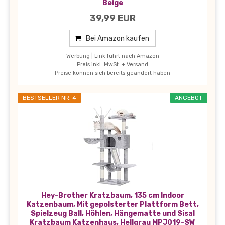
Beige
39,99 EUR
Bei Amazon kaufen
Werbung | Link führt nach Amazon
Preis inkl. MwSt. + Versand
Preise können sich bereits geändert haben
BESTSELLER NR. 4
ANGEBOT
Hey-Brother Kratzbaum, 135 cm Indoor
Katzenbaum, Mit gepolsterter Plattform Bett,
Spielzeug Ball, Höhlen, Hängematte und Sisal
Kratzbaum Katzenhaus, Hellgrau MPJ019-SW