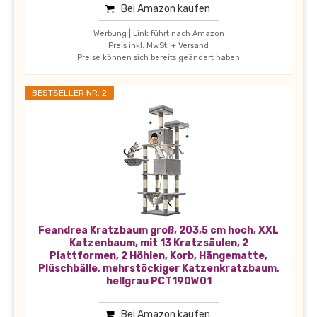
Bei Amazon kaufen
Werbung | Link führt nach Amazon
Preis inkl. MwSt. + Versand
Preise können sich bereits geändert haben
BESTSELLER NR. 2
Feandrea Kratzbaum groß, 203,5 cm hoch, XXL
Katzenbaum, mit 13 Kratzsäulen, 2
Plattformen, 2 Höhlen, Korb, Hängematte,
Plüschbälle, mehrstöckiger Katzenkratzbaum,
hellgrau PCT190W01
Bei Amazon kaufen