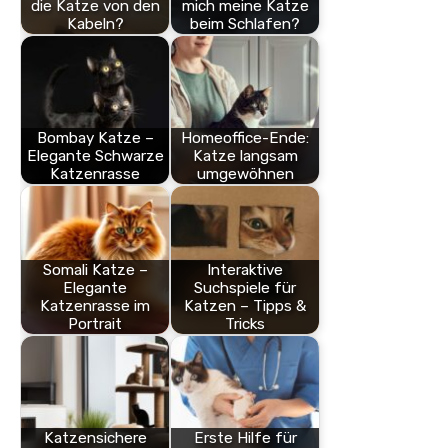
die Katze von den
mich meine Katze
Kabeln?
beim Schlafen?
Bombay Katze –
Homeoffice-Ende:
Elegante Schwarze
Katze langsam
Katzenrasse
umgewöhnen
Somali Katze –
Interaktive
Elegante
Suchspiele für
Katzenrasse im
Katzen – Tipps &
Portrait
Tricks
Katzensichere
Erste Hilfe für