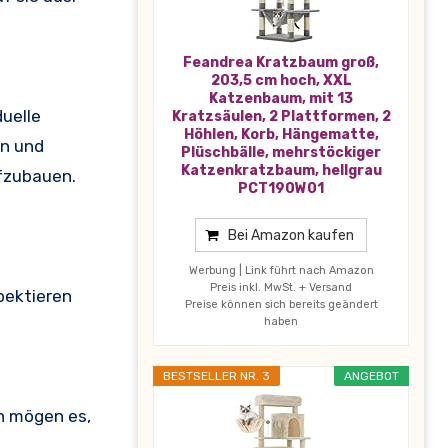
Feandrea Kratzbaum groß,
203,5 cm hoch, XXL
Katzenbaum, mit 13
uelle
Kratzsäulen, 2 Plattformen, 2
Höhlen, Korb, Hängematte,
en und
Plüschbälle, mehrstöckiger
Katzenkratzbaum, hellgrau
ufzubauen.
PCT190W01
Bei Amazon kaufen
Werbung | Link führt nach Amazon
Preis inkl. MwSt. + Versand
pektieren
Preise können sich bereits geändert
haben
BESTSELLER NR. 3
ANGEBOT
en mögen es,