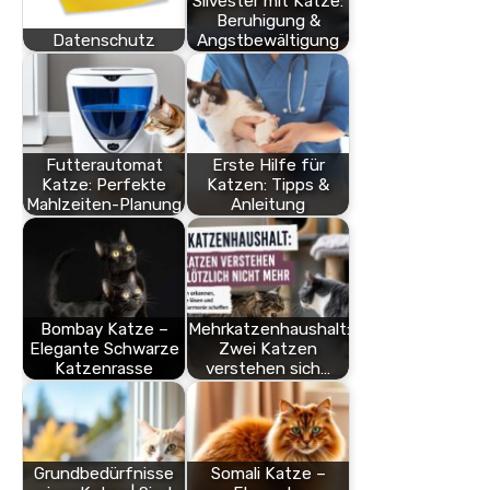
Silvester mit Katze:
Beruhigung &
Datenschutz
Angstbewältigung
Futterautomat
Erste Hilfe für
Katze: Perfekte
Katzen: Tipps &
Mahlzeiten-Planung
Anleitung
Bombay Katze –
Mehrkatzenhaushalt:
Elegante Schwarze
Zwei Katzen
Katzenrasse
verstehen sich…
Grundbedürfnisse
Somali Katze –