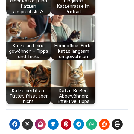
einer Katze | Sind
Elegante
Katzen
Katzenrasse im
anspruchslos?
Portrait
Katze an Leine
Homeoffice-Ende:
gewöhnen – Tipps
Katze langsam
und Tricks
umgewöhnen
Katze riecht am
Katze Beißen
Futter, frisst aber
Abgewöhnen:
nicht
Effektive Tipps