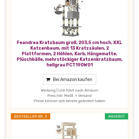
Feandrea Kratzbaum groß, 203,5 cm hoch, XXL
Katzenbaum, mit 13 Kratzsäulen, 2
Plattformen, 2 Höhlen, Korb, Hängematte,
Plüschbälle, mehrstöckiger Katzenkratzbaum,
hellgrau PCT190W01
Bei Amazon kaufen
Werbung | Link führt nach Amazon
Preis inkl. MwSt. + Versand
Preise können sich bereits geändert haben
BESTSELLER NR. 3
ANGEBOT