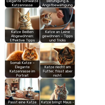
Elegante Schwarze
Beruhigung &
Katzenrasse
Angstbewältigung
Katze Beißen
Katze an Leine
Abgewöhnen:
gewöhnen – Tipps
Effektive Tipps
und Tricks
Somali Katze –
Elegante
Katze riecht am
Katzenrasse im
Futter, frisst aber
Portrait
nicht
Passt eine Katze
Katze bringt Maus -