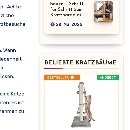
bauen – Schritt
en. Achte
für Schritt zum
zliche
Kratzparadies
arztbesuche
28. Mai 2026
. Wenn
riedenheit
BELIEBTE KRATZBÄUME
le
Essen.
BESTSELLER NR. 1
ANGEBOT
deine Katze
ten. Es ist
ßnahmen zu