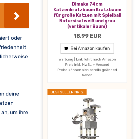
Dimaka 74cm
Katzenkratzbaum Kratzbaum
für große Katzen mit Spielball
Natursisal weiß und grau
(vertikaler Baum)
18,99 EUR
niert oder
riedenheit
Bei Amazon kaufen
glicherweise
Werbung | Link führt nach Amazon
Preis inkl. MwSt. + Versand
Preise können sich bereits geändert
haben
BESTSELLER NR. 2
nn deine
Katzen
 an, um ihre