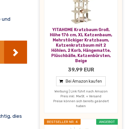
e und
YITAHOME Kratzbaum Groß,
Höhe 176 cm, XL Katzenbaum,
Mehrstöckiger Kratzbaum,
Katzenkratzbaum mit 2
Höhlen, 2 Korb, Hängematte,
Plüschbälle, Katzenbürsten,
Beige
39,99 EUR
Bei Amazon kaufen
Werbung | Link führt nach Amazon
Preis inkl. MwSt. + Versand
Preise können sich bereits geändert
haben
htig, dies
BESTSELLER NR. 4
ANGEBOT