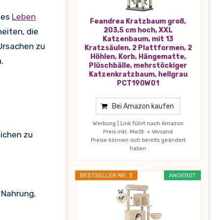
tes
Leben
Feandrea Kratzbaum groß,
203,5 cm hoch, XXL
eiten, die
Katzenbaum, mit 13
 Ursachen zu
Kratzsäulen, 2 Plattformen, 2
Höhlen, Korb, Hängematte,
.
Plüschbälle, mehrstöckiger
Katzenkratzbaum, hellgrau
PCT190W01
Bei Amazon kaufen
Werbung | Link führt nach Amazon
Preis inkl. MwSt. + Versand
eichen zu
Preise können sich bereits geändert
haben
BESTSELLER NR. 3
ANGEBOT
e Nahrung,