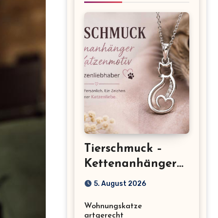
Tierschmuck –
Kettenanhänger
mit Katzenmotiv
5. August 2026
für
Wohnungskatze
Katzenliebhaber
artgerecht