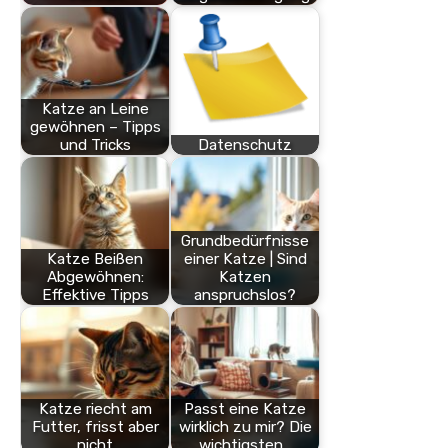
Katze an Leine
gewöhnen – Tipps
und Tricks
Datenschutz
Grundbedürfnisse
Katze Beißen
einer Katze | Sind
Abgewöhnen:
Katzen
Effektive Tipps
anspruchslos?
Katze riecht am
Passt eine Katze
Futter, frisst aber
wirklich zu mir? Die
nicht
wichtigsten…