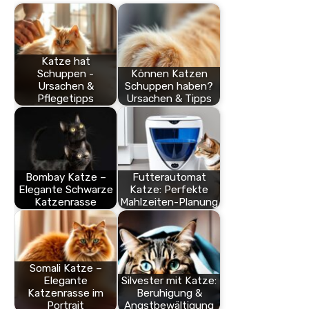
Katze hat
Schuppen -
Können Katzen
Ursachen &
Schuppen haben?
Pflegetipps
Ursachen & Tipps
Bombay Katze –
Futterautomat
Elegante Schwarze
Katze: Perfekte
Katzenrasse
Mahlzeiten-Planung
Somali Katze –
Elegante
Silvester mit Katze:
Katzenrasse im
Beruhigung &
Portrait
Angstbewältigung