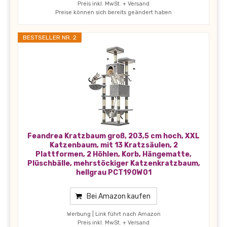
Preis inkl. MwSt. + Versand
Preise können sich bereits geändert haben
BESTSELLER NR. 2
Feandrea Kratzbaum groß, 203,5 cm hoch, XXL
Katzenbaum, mit 13 Kratzsäulen, 2
Plattformen, 2 Höhlen, Korb, Hängematte,
Plüschbälle, mehrstöckiger Katzenkratzbaum,
hellgrau PCT190W01
Bei Amazon kaufen
Werbung | Link führt nach Amazon
Preis inkl. MwSt. + Versand