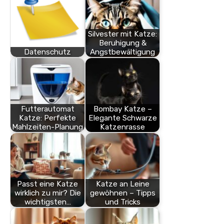
Silvester mit Katze:
Beruhigung &
Datenschutz
Angstbewältigung
Futterautomat
Bombay Katze –
Katze: Perfekte
Elegante Schwarze
Mahlzeiten-Planung
Katzenrasse
Passt eine Katze
Katze an Leine
wirklich zu mir? Die
gewöhnen – Tipps
wichtigsten…
und Tricks