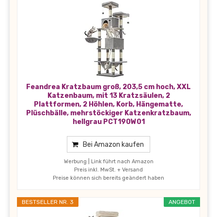
Feandrea Kratzbaum groß, 203,5 cm hoch, XXL
Katzenbaum, mit 13 Kratzsäulen, 2
Plattformen, 2 Höhlen, Korb, Hängematte,
Plüschbälle, mehrstöckiger Katzenkratzbaum,
hellgrau PCT190W01
Bei Amazon kaufen
Werbung | Link führt nach Amazon
Preis inkl. MwSt. + Versand
Preise können sich bereits geändert haben
BESTSELLER NR. 3
ANGEBOT