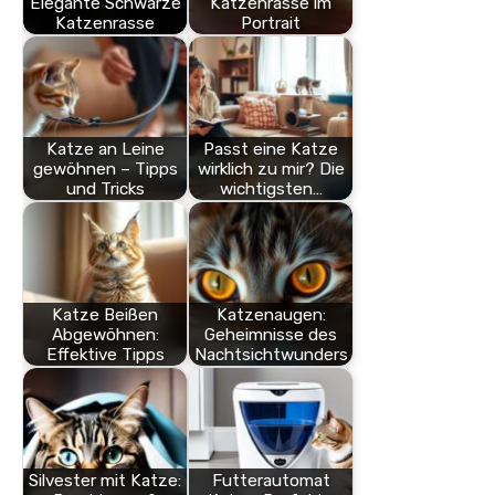
Elegante Schwarze
Katzenrasse im
Katzenrasse
Portrait
Katze an Leine
Passt eine Katze
gewöhnen – Tipps
wirklich zu mir? Die
und Tricks
wichtigsten…
Katze Beißen
Katzenaugen:
Abgewöhnen:
Geheimnisse des
Effektive Tipps
Nachtsichtwunders
Silvester mit Katze:
Futterautomat