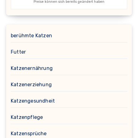
Preise können sich bereits geändert haben
berühmte Katzen
Futter
Katzenernährung
Katzenerziehung
Katzengesundheit
Katzenpflege
Katzensprüche