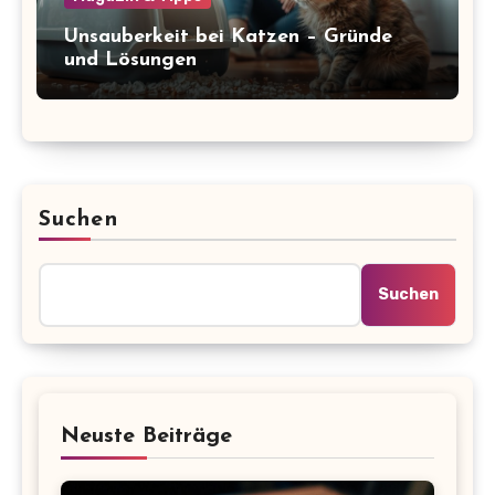
Unsauberkeit bei Katzen – Gründe
und Lösungen
Suchen
Suchen
Neuste Beiträge