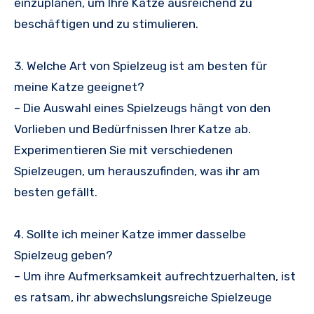
einzuplanen, um Ihre Katze ausreichend zu
beschäftigen und zu stimulieren.
3. Welche Art von Spielzeug ist am besten für
meine Katze geeignet?
– Die Auswahl eines Spielzeugs hängt von den
Vorlieben und Bedürfnissen Ihrer Katze ab.
Experimentieren Sie mit verschiedenen
Spielzeugen, um herauszufinden, was ihr am
besten gefällt.
4. Sollte ich meiner Katze immer dasselbe
Spielzeug geben?
– Um ihre Aufmerksamkeit aufrechtzuerhalten, ist
es ratsam, ihr abwechslungsreiche Spielzeuge