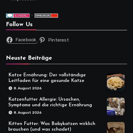
-
Follow Us
Facebook
Pinterest
Neuste Beiträge
Katze Ernährung: Der vollständige
Leitfaden für eine gesunde Katze
8. August 2026
Katzenfutter Allergie: Ursachen,
Symptome und die richtige Ernährung
8. August 2026
Kitten Futter: Was Babykatzen wirklich
brauchen (und was schadet)