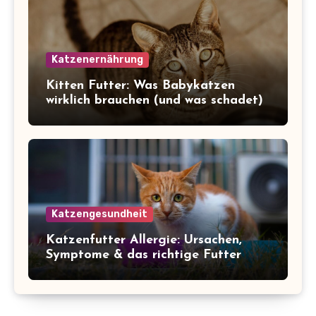
Katzenernährung
Kitten Futter: Was Babykatzen
wirklich brauchen (und was schadet)
Katzengesundheit
Katzenfutter Allergie: Ursachen,
Symptome & das richtige Futter