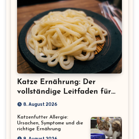
Katze Ernährung: Der
vollständige Leitfaden für
eine gesunde Katze
8. August 2026
Katzenfutter Allergie:
Ursachen, Symptome und die
richtige Ernährung
8. August 2026