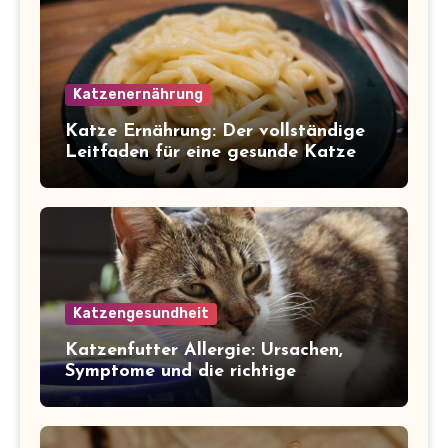
Katzenernährung
Katze Ernährung: Der vollständige
Leitfaden für eine gesunde Katze
Katzengesundheit
Katzenfutter Allergie: Ursachen,
Symptome und die richtige
Ernährung