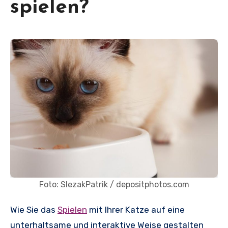
spielen?
Foto: SlezakPatrik / depositphotos.com
Wie Sie das
Spielen
mit Ihrer Katze auf eine
unterhaltsame und interaktive Weise gestalten