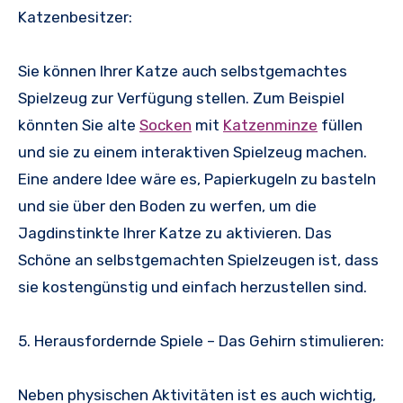
Katzenbesitzer:
Sie können Ihrer Katze auch selbstgemachtes
Spielzeug zur Verfügung stellen. Zum Beispiel
könnten Sie alte
Socken
mit
Katzenminze
füllen
und sie zu einem interaktiven Spielzeug machen.
Eine andere Idee wäre es, Papierkugeln zu basteln
und sie über den Boden zu werfen, um die
Jagdinstinkte Ihrer Katze zu aktivieren. Das
Schöne an selbstgemachten Spielzeugen ist, dass
sie kostengünstig und einfach herzustellen sind.
5. Herausfordernde Spiele – Das Gehirn stimulieren:
Neben physischen Aktivitäten ist es auch wichtig,