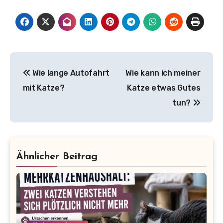
Beitragsnavigation
Wie lange Autofahrt
Wie kann ich meiner
mit Katze?
Katze etwas Gutes
tun?
Ähnlicher Beitrag