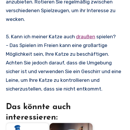
anzubieten. Rotieren Sie regelmäßig zwischen
verschiedenen Spielzeugen, um ihr Interesse zu
wecken.
5. Kann ich meiner Katze auch
draußen
spielen?
– Das Spielen im Freien kann eine großartige
Möglichkeit sein, Ihre Katze zu beschäftigen.
Achten Sie jedoch darauf, dass die Umgebung
sicher ist und verwenden Sie ein Geschirr und eine
Leine, um Ihre Katze zu kontrollieren und
sicherzustellen, dass sie nicht entkommt.
Das könnte auch
interessieren: