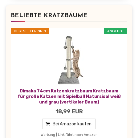
BELIEBTE KRATZBÄUME
BESTSELLER NR. 1
ANGEBOT
Dimaka 74cm Katzenkratzbaum Kratzbaum
für große Katzen mit Spielball Natursisal weiß
und grau (vertikaler Baum)
18,99 EUR
Bei Amazon kaufen
Werbung | Link führt nach Amazon