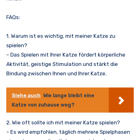
FAQs:
1. Warum ist es wichtig, mit meiner Katze zu
spielen?
– Das Spielen mit Ihrer Katze fördert körperliche
Aktivität, geistige Stimulation und stärkt die
Bindung zwischen Ihnen und Ihrer Katze.
Siehe auch
Wie lange bleibt eine
Katze von zuhause weg?
2. Wie oft sollte ich mit meiner Katze spielen?
– Es wird empfohlen, täglich mehrere Spielphasen