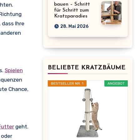
chten.
bauen – Schritt
für Schritt zum
 Richtung
Kratzparadies
 dass Ihre
28. Mai 2026
r anderen
BELIEBTE KRATZBÄUME
s.
Spielen
requenzen
BESTSELLER NR. 1
ANGEBOT
gute Chance,
Futter
geht.
 oder