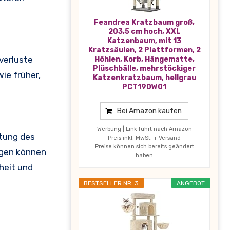
Feandrea Kratzbaum groß,
203,5 cm hoch, XXL
Katzenbaum, mit 13
Kratzsäulen, 2 Plattformen, 2
verluste
Höhlen, Korb, Hängematte,
Plüschbälle, mehrstöckiger
ie früher,
Katzenkratzbaum, hellgrau
PCT190W01
Bei Amazon kaufen
Werbung | Link führt nach Amazon
htung des
Preis inkl. MwSt. + Versand
Preise können sich bereits geändert
ngen können
haben
heit und
BESTSELLER NR. 3
ANGEBOT