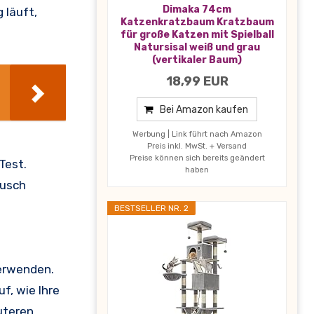
Dimaka 74cm
 läuft,
Katzenkratzbaum Kratzbaum
für große Katzen mit Spielball
Natursisal weiß und grau
(vertikaler Baum)
18,99 EUR
Bei Amazon kaufen
Werbung | Link führt nach Amazon
Preis inkl. MwSt. + Versand
Preise können sich bereits geändert
Test.
haben
äusch
BESTSELLER NR. 2
verwenden.
f, wie Ihre
auteren