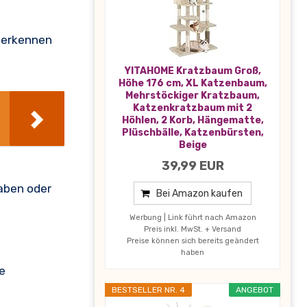
u erkennen
YITAHOME Kratzbaum Groß,
Höhe 176 cm, XL Katzenbaum,
Mehrstöckiger Kratzbaum,
Katzenkratzbaum mit 2
Höhlen, 2 Korb, Hängematte,
Plüschbälle, Katzenbürsten,
Beige
39,99 EUR
haben oder
Bei Amazon kaufen
Werbung | Link führt nach Amazon
Preis inkl. MwSt. + Versand
Preise können sich bereits geändert
haben
e
BESTSELLER NR. 4
ANGEBOT