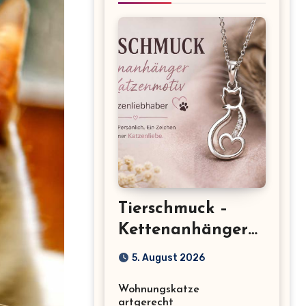
Tierschmuck –
Kettenanhänger
mit Katzenmotiv
5. August 2026
für
Wohnungskatze
Katzenliebhaber
artgerecht