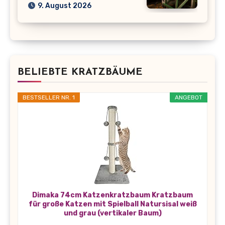
9. August 2026
BELIEBTE KRATZBÄUME
BESTSELLER NR. 1
ANGEBOT
Dimaka 74cm Katzenkratzbaum Kratzbaum
für große Katzen mit Spielball Natursisal weiß
und grau (vertikaler Baum)