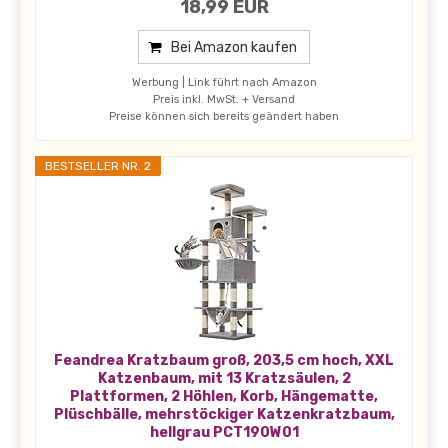
18,99 EUR
Bei Amazon kaufen
Werbung | Link führt nach Amazon
Preis inkl. MwSt. + Versand
Preise können sich bereits geändert haben
BESTSELLER NR. 2
Feandrea Kratzbaum groß, 203,5 cm hoch, XXL
Katzenbaum, mit 13 Kratzsäulen, 2
Plattformen, 2 Höhlen, Korb, Hängematte,
Plüschbälle, mehrstöckiger Katzenkratzbaum,
hellgrau PCT190W01