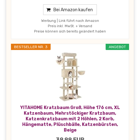
Bei Amazon kaufen
Werbung | Link führt nach Amazon
Preis inkl. MwSt. + Versand
Preise können sich bereits geändert haben
BESTSELLER NR. 3
ANGEBOT
YITAHOME Kratzbaum Groß, Höhe 176 cm, XL
Katzenbaum, Mehrstöckiger Kratzbaum,
Katzenkratzbaum mit 2 Höhlen, 2 Korb,
Hängematte, Plüschbälle, Katzenbürsten,
Beige
39,99 EUR