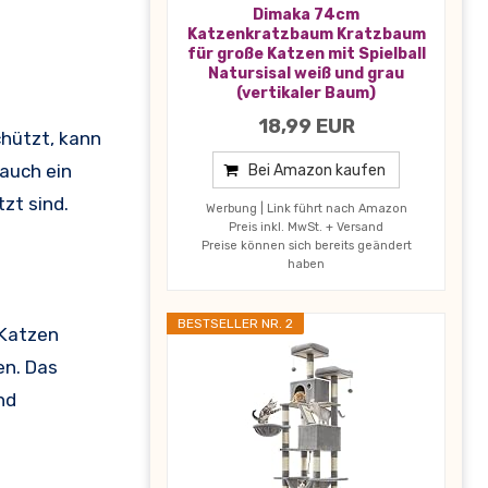
Dimaka 74cm
Katzenkratzbaum Kratzbaum
für große Katzen mit Spielball
Natursisal weiß und grau
(vertikaler Baum)
18,99 EUR
chützt, kann
auch ein
Bei Amazon kaufen
zt sind.
Werbung | Link führt nach Amazon
Preis inkl. MwSt. + Versand
Preise können sich bereits geändert
haben
BESTSELLER NR. 2
 Katzen
en. Das
nd