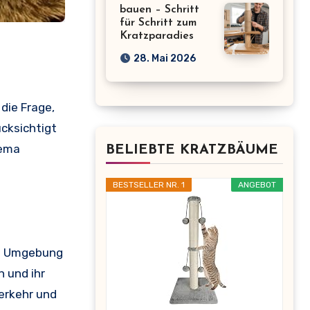
bauen – Schritt
für Schritt zum
Kratzparadies
28. Mai 2026
die Frage,
ücksichtigt
hema
BELIEBTE KRATZBÄUME
BESTSELLER NR. 1
ANGEBOT
hre Umgebung
 und ihr
Verkehr und