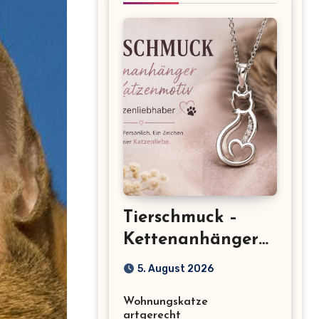
Tierschmuck –
Kettenanhänger
mit Katzenmotiv
5. August 2026
für
Wohnungskatze
Katzenliebhaber
artgerecht