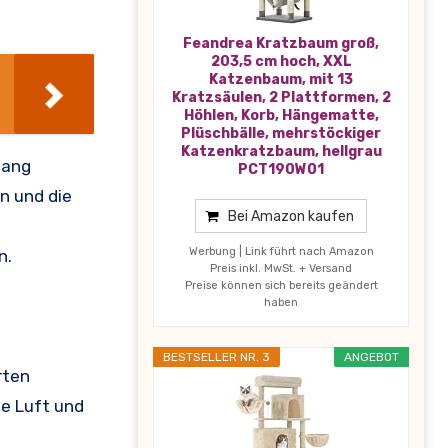
Feandrea Kratzbaum groß,
203,5 cm hoch, XXL
Katzenbaum, mit 13
Kratzsäulen, 2 Plattformen, 2
Höhlen, Korb, Hängematte,
Plüschbälle, mehrstöckiger
Katzenkratzbaum, hellgrau
gang
PCT190W01
n und die
Bei Amazon kaufen
Werbung | Link führt nach Amazon
n.
Preis inkl. MwSt. + Versand
Preise können sich bereits geändert
haben
BESTSELLER NR. 3
ANGEBOT
rten
he Luft und