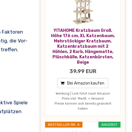
YITAHOME Kratzbaum Groß,
n Faktoren
Höhe 176 cm, XL Katzenbaum,
ig, die Vor-
Mehrstöckiger Kratzbaum,
Katzenkratzbaum mit 2
treffen.
Höhlen, 2 Korb, Hängematte,
Plüschbälle, Katzenbürsten,
Beige
39,99 EUR
Bei Amazon kaufen
Werbung | Link führt nach Amazon
Preis inkl. MwSt. + Versand
ktive Spiele
Preise können sich bereits geändert
haben
afplätzen
BESTSELLER NR. 4
ANGEBOT