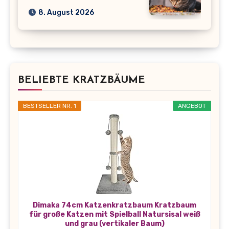
8. August 2026
BELIEBTE KRATZBÄUME
BESTSELLER NR. 1
ANGEBOT
Dimaka 74cm Katzenkratzbaum Kratzbaum
für große Katzen mit Spielball Natursisal weiß
und grau (vertikaler Baum)