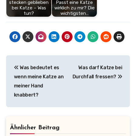
stecken geblieben
Passt eine Katze
bei Katze – Was
wirklich zu mir? Die
tun?
wichtigsten…
Beitragsnavigation
Was bedeutet es
Was darf Katze bei
wenn meine Katze an
Durchfall fressen?
meiner Hand
knabbert?
Ähnlicher Beitrag