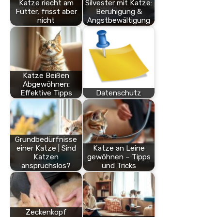
Katze riecht am
Silvester mit Katze:
Futter, frisst aber
Beruhigung &
nicht
Angstbewältigung
Katze Beißen
Abgewöhnen:
Effektive Tipps
Datenschutz
Grundbedürfnisse
einer Katze | Sind
Katze an Leine
Katzen
gewöhnen – Tipps
anspruchslos?
und Tricks
Zeckenkopf