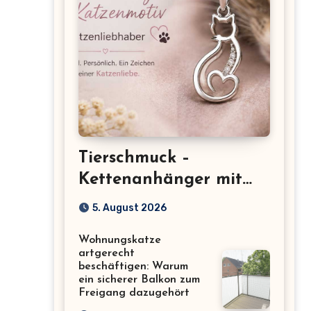
Tierschmuck –
Kettenanhänger mit
Katzenmotiv für
5. August 2026
Katzenliebhaber
Wohnungskatze
artgerecht
beschäftigen: Warum
ein sicherer Balkon zum
Freigang dazugehört