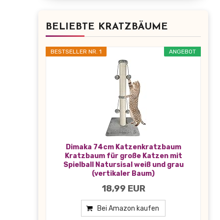
BELIEBTE KRATZBÄUME
BESTSELLER NR. 1
ANGEBOT
Dimaka 74cm Katzenkratzbaum
Kratzbaum für große Katzen mit
Spielball Natursisal weiß und grau
(vertikaler Baum)
18,99 EUR
Bei Amazon kaufen