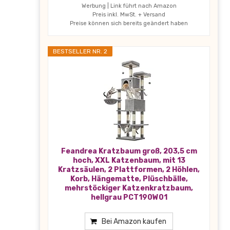
Werbung | Link führt nach Amazon
Preis inkl. MwSt. + Versand
Preise können sich bereits geändert haben
BESTSELLER NR. 2
Feandrea Kratzbaum groß, 203,5 cm
hoch, XXL Katzenbaum, mit 13
Kratzsäulen, 2 Plattformen, 2 Höhlen,
Korb, Hängematte, Plüschbälle,
mehrstöckiger Katzenkratzbaum,
hellgrau PCT190W01
Bei Amazon kaufen