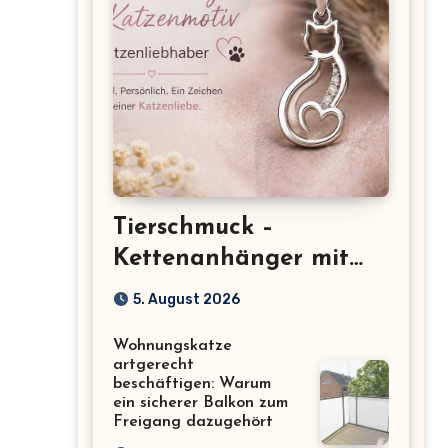
Tierschmuck –
Kettenanhänger mit
Katzenmotiv für
5. August 2026
Katzenliebhaber
Wohnungskatze
artgerecht
beschäftigen: Warum
ein sicherer Balkon zum
Freigang dazugehört