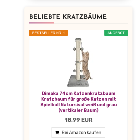
BELIEBTE KRATZBÄUME
BESTSELLER NR. 1
ANGEBOT
Dimaka 74cm Katzenkratzbaum
Kratzbaum für große Katzen mit
Spielball Natursisal weiß und grau
(vertikaler Baum)
18,99 EUR
Bei Amazon kaufen