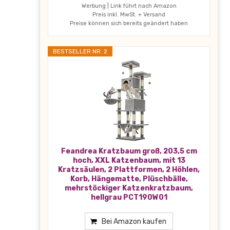
Werbung | Link führt nach Amazon
Preis inkl. MwSt. + Versand
Preise können sich bereits geändert haben
BESTSELLER NR. 2
Feandrea Kratzbaum groß, 203,5 cm
hoch, XXL Katzenbaum, mit 13
Kratzsäulen, 2 Plattformen, 2 Höhlen,
Korb, Hängematte, Plüschbälle,
mehrstöckiger Katzenkratzbaum,
hellgrau PCT190W01
Bei Amazon kaufen