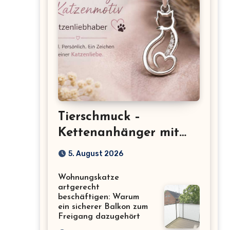
Tierschmuck –
Kettenanhänger mit
Katzenmotiv für
5. August 2026
Katzenliebhaber
Wohnungskatze
artgerecht
beschäftigen: Warum
ein sicherer Balkon zum
Freigang dazugehört