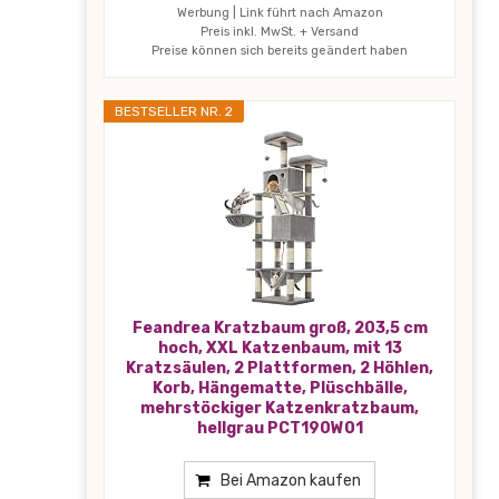
Werbung | Link führt nach Amazon
Preis inkl. MwSt. + Versand
Preise können sich bereits geändert haben
BESTSELLER NR. 2
Feandrea Kratzbaum groß, 203,5 cm
hoch, XXL Katzenbaum, mit 13
Kratzsäulen, 2 Plattformen, 2 Höhlen,
Korb, Hängematte, Plüschbälle,
mehrstöckiger Katzenkratzbaum,
hellgrau PCT190W01
Bei Amazon kaufen