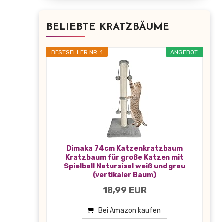
BELIEBTE KRATZBÄUME
BESTSELLER NR. 1
ANGEBOT
Dimaka 74cm Katzenkratzbaum
Kratzbaum für große Katzen mit
Spielball Natursisal weiß und grau
(vertikaler Baum)
18,99 EUR
Bei Amazon kaufen