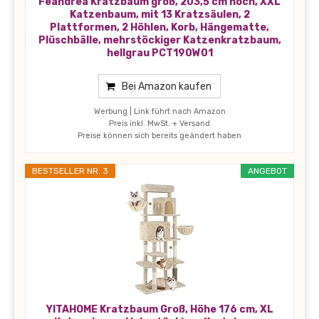
Feandrea Kratzbaum groß, 203,5 cm hoch, XXL
Katzenbaum, mit 13 Kratzsäulen, 2
Plattformen, 2 Höhlen, Korb, Hängematte,
Plüschbälle, mehrstöckiger Katzenkratzbaum,
hellgrau PCT190W01
Bei Amazon kaufen
Werbung | Link führt nach Amazon
Preis inkl. MwSt. + Versand
Preise können sich bereits geändert haben
BESTSELLER NR. 3
ANGEBOT
YITAHOME Kratzbaum Groß, Höhe 176 cm, XL