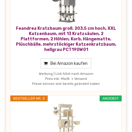
Feandrea Kratzbaum groß, 203,5 cm hoch, XXL
Katzenbaum, mit 13 Kratzsäulen, 2
Plattformen, 2 Höhlen, Korb, Hängematte,
Plüschbälle, mehrstöckiger Katzenkratzbaum,
hellgrau PCT190W01
Bei Amazon kaufen
Werbung | Link führt nach Amazon
Preis inkl. MwSt. + Versand
Preise können sich bereits geändert haben
BESTSELLER NR. 3
ANGEBOT