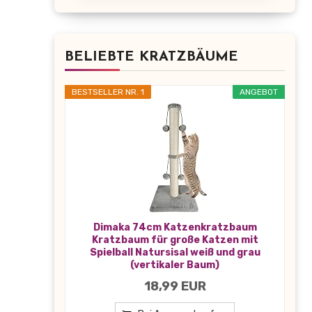
BELIEBTE KRATZBÄUME
BESTSELLER NR. 1
ANGEBOT
Dimaka 74cm Katzenkratzbaum
Kratzbaum für große Katzen mit
Spielball Natursisal weiß und grau
(vertikaler Baum)
18,99 EUR