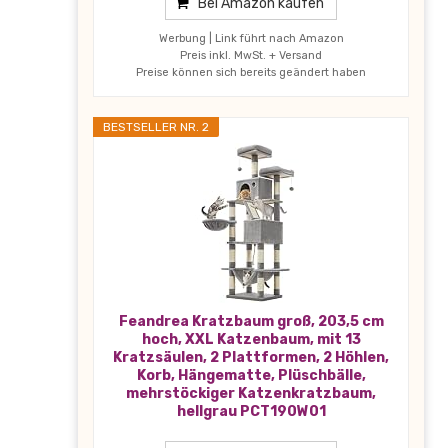
Bei Amazon kaufen
Werbung | Link führt nach Amazon
Preis inkl. MwSt. + Versand
Preise können sich bereits geändert haben
BESTSELLER NR. 2
Feandrea Kratzbaum groß, 203,5 cm
hoch, XXL Katzenbaum, mit 13
Kratzsäulen, 2 Plattformen, 2 Höhlen,
Korb, Hängematte, Plüschbälle,
mehrstöckiger Katzenkratzbaum,
hellgrau PCT190W01