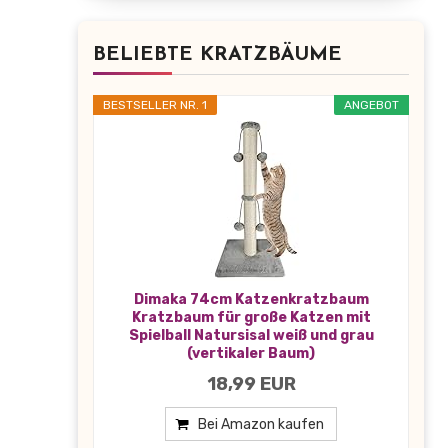
BELIEBTE KRATZBÄUME
BESTSELLER NR. 1
ANGEBOT
Dimaka 74cm Katzenkratzbaum
Kratzbaum für große Katzen mit
Spielball Natursisal weiß und grau
(vertikaler Baum)
18,99 EUR
Bei Amazon kaufen