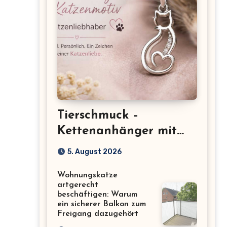
Tierschmuck –
Kettenanhänger mit
Katzenmotiv für
5. August 2026
Katzenliebhaber
Wohnungskatze
artgerecht
beschäftigen: Warum
ein sicherer Balkon zum
Freigang dazugehört