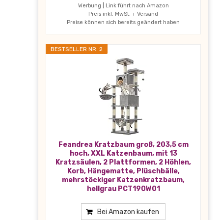
Werbung | Link führt nach Amazon
Preis inkl. MwSt. + Versand
Preise können sich bereits geändert haben
BESTSELLER NR. 2
Feandrea Kratzbaum groß, 203,5 cm
hoch, XXL Katzenbaum, mit 13
Kratzsäulen, 2 Plattformen, 2 Höhlen,
Korb, Hängematte, Plüschbälle,
mehrstöckiger Katzenkratzbaum,
hellgrau PCT190W01
Bei Amazon kaufen