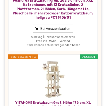
Feandrea Kratzbaum groß, 203,5 cm hoch, XXL
Katzenbaum, mit 13 Kratzsäulen, 2
Plattformen, 2 Höhlen, Korb, Hängematte,
Plüschbälle, mehrstöckiger Katzenkratzbaum,
hellgrau PCT190W01
Bei Amazon kaufen
Werbung | Link führt nach Amazon
Preis inkl. MwSt. + Versand
Preise können sich bereits geändert haben
BESTSELLER NR. 3
ANGEBOT
YITAHOME Kratzbaum Groß, Höhe 176 cm, XL