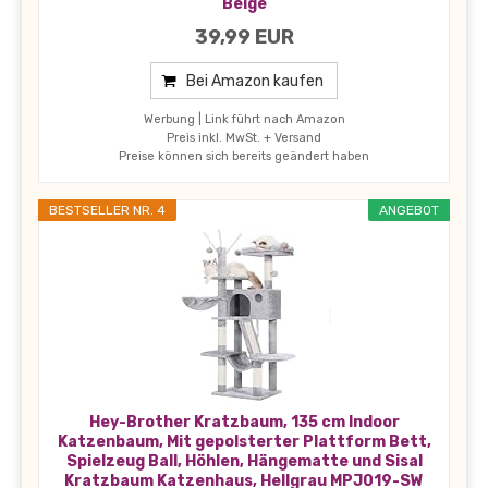
Beige
39,99 EUR
Bei Amazon kaufen
Werbung | Link führt nach Amazon
Preis inkl. MwSt. + Versand
Preise können sich bereits geändert haben
BESTSELLER NR. 4
ANGEBOT
Hey-Brother Kratzbaum, 135 cm Indoor
Katzenbaum, Mit gepolsterter Plattform Bett,
Spielzeug Ball, Höhlen, Hängematte und Sisal
Kratzbaum Katzenhaus, Hellgrau MPJ019-SW