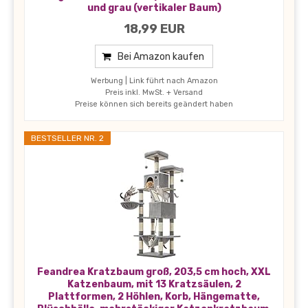
und grau (vertikaler Baum)
18,99 EUR
Bei Amazon kaufen
Werbung | Link führt nach Amazon
Preis inkl. MwSt. + Versand
Preise können sich bereits geändert haben
BESTSELLER NR. 2
Feandrea Kratzbaum groß, 203,5 cm hoch, XXL
Katzenbaum, mit 13 Kratzsäulen, 2
Plattformen, 2 Höhlen, Korb, Hängematte,