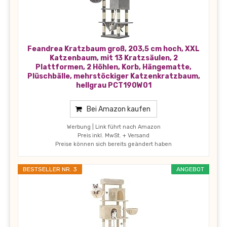
Feandrea Kratzbaum groß, 203,5 cm hoch, XXL
Katzenbaum, mit 13 Kratzsäulen, 2
Plattformen, 2 Höhlen, Korb, Hängematte,
Plüschbälle, mehrstöckiger Katzenkratzbaum,
hellgrau PCT190W01
Bei Amazon kaufen
Werbung | Link führt nach Amazon
Preis inkl. MwSt. + Versand
Preise können sich bereits geändert haben
BESTSELLER NR. 3
ANGEBOT