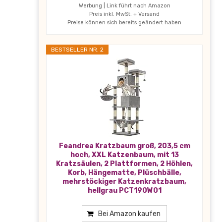
Werbung | Link führt nach Amazon
Preis inkl. MwSt. + Versand
Preise können sich bereits geändert haben
BESTSELLER NR. 2
Feandrea Kratzbaum groß, 203,5 cm
hoch, XXL Katzenbaum, mit 13
Kratzsäulen, 2 Plattformen, 2 Höhlen,
Korb, Hängematte, Plüschbälle,
mehrstöckiger Katzenkratzbaum,
hellgrau PCT190W01
Bei Amazon kaufen