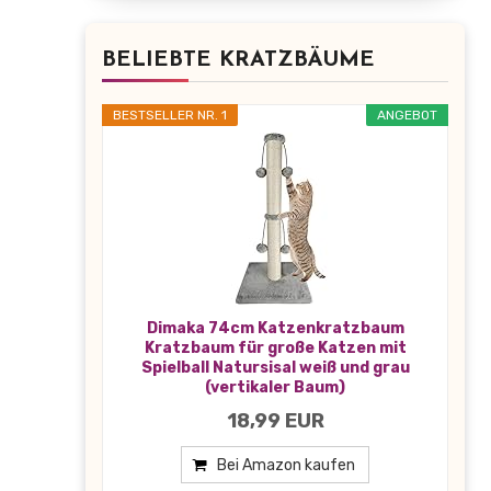
BELIEBTE KRATZBÄUME
BESTSELLER NR. 1
ANGEBOT
Dimaka 74cm Katzenkratzbaum
Kratzbaum für große Katzen mit
Spielball Natursisal weiß und grau
(vertikaler Baum)
18,99 EUR
Bei Amazon kaufen