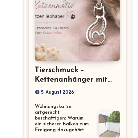
Tierschmuck –
Kettenanhänger mit
Katzenmotiv für
5. August 2026
Katzenliebhaber
Wohnungskatze
artgerecht
beschäftigen: Warum
ein sicherer Balkon zum
Freigang dazugehört