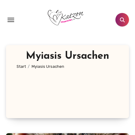
Zum
Inhalt
springen
Myiasis Ursachen
Start
Myiasis Ursachen