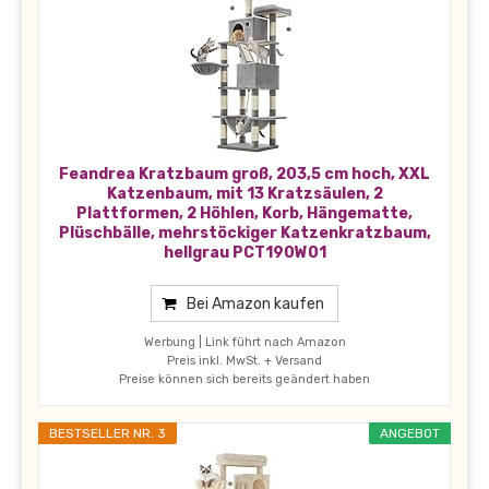
Feandrea Kratzbaum groß, 203,5 cm hoch, XXL
Katzenbaum, mit 13 Kratzsäulen, 2
Plattformen, 2 Höhlen, Korb, Hängematte,
Plüschbälle, mehrstöckiger Katzenkratzbaum,
hellgrau PCT190W01
Bei Amazon kaufen
Werbung | Link führt nach Amazon
Preis inkl. MwSt. + Versand
Preise können sich bereits geändert haben
BESTSELLER NR. 3
ANGEBOT