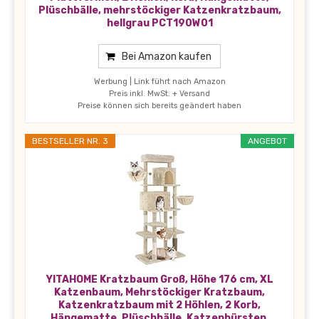
Plüschbälle, mehrstöckiger Katzenkratzbaum,
hellgrau PCT190W01
Bei Amazon kaufen
Werbung | Link führt nach Amazon
Preis inkl. MwSt. + Versand
Preise können sich bereits geändert haben
BESTSELLER NR. 3
ANGEBOT
YITAHOME Kratzbaum Groß, Höhe 176 cm, XL
Katzenbaum, Mehrstöckiger Kratzbaum,
Katzenkratzbaum mit 2 Höhlen, 2 Korb,
Hängematte, Plüschbälle, Katzenbürsten,