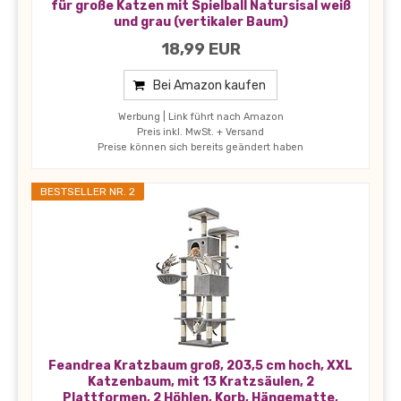
für große Katzen mit Spielball Natursisal weiß
und grau (vertikaler Baum)
18,99 EUR
Bei Amazon kaufen
Werbung | Link führt nach Amazon
Preis inkl. MwSt. + Versand
Preise können sich bereits geändert haben
BESTSELLER NR. 2
Feandrea Kratzbaum groß, 203,5 cm hoch, XXL
Katzenbaum, mit 13 Kratzsäulen, 2
Plattformen, 2 Höhlen, Korb, Hängematte,