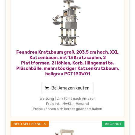
Feandrea Kratzbaum groß, 203,5 cm hoch, XXL
Katzenbaum, mit 13 Kratzsäulen, 2
Plattformen, 2 Höhlen, Korb, Hängematte,
Plüschbälle, mehrstöckiger Katzenkratzbaum,
hellgrau PCT190W01
Bei Amazon kaufen
Werbung | Link führt nach Amazon
Preis inkl. MwSt. + Versand
Preise können sich bereits geändert haben
BESTSELLER NR. 3
ANGEBOT