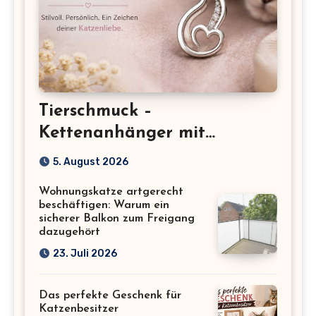
Tierschmuck –
Kettenanhänger mit
Katzenmotiv für
5. August 2026
Katzenliebhaber
Wohnungskatze artgerecht
beschäftigen: Warum ein
sicherer Balkon zum Freigang
dazugehört
23. Juli 2026
Das perfekte Geschenk für
Katzenbesitzer