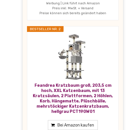
Werbung | Link führt nach Amazon
Preis inkl. MwSt. + Versand
Preise können sich bereits geändert haben
BESTSELLER NR. 2
Feandrea Kratzbaum groß, 203,5 cm
hoch, XXL Katzenbaum, mit 13
Kratzsäulen, 2 Plattformen, 2 Höhlen,
Korb, Hängematte, Plüschbälle,
mehrstöckiger Katzenkratzbaum,
hellgrau PCT190W01
Bei Amazon kaufen