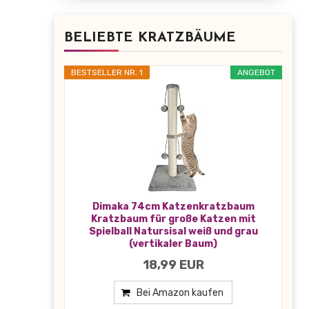
BELIEBTE KRATZBÄUME
BESTSELLER NR. 1
ANGEBOT
Dimaka 74cm Katzenkratzbaum
Kratzbaum für große Katzen mit
Spielball Natursisal weiß und grau
(vertikaler Baum)
18,99 EUR
Bei Amazon kaufen