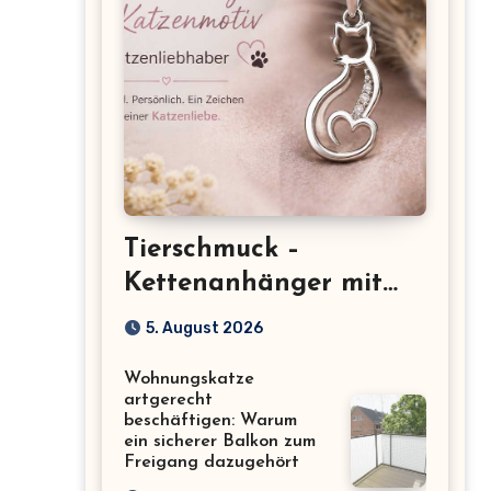
Tierschmuck –
Kettenanhänger mit
Katzenmotiv für
5. August 2026
Katzenliebhaber
Wohnungskatze
artgerecht
beschäftigen: Warum
ein sicherer Balkon zum
Freigang dazugehört