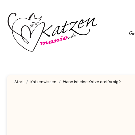
Zum
Inhalt
springen
G
Start
Katzenwissen
Wann ist eine Katze dreifarbig?