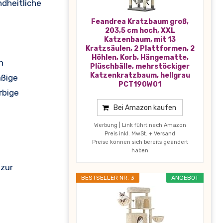
ndheitliche
Feandrea Kratzbaum groß,
203,5 cm hoch, XXL
Katzenbaum, mit 13
Kratzsäulen, 2 Plattformen, 2
Höhlen, Korb, Hängematte,
n
Plüschbälle, mehrstöckiger
Katzenkratzbaum, hellgrau
äßige
PCT190W01
rbige
Bei Amazon kaufen
Werbung | Link führt nach Amazon
Preis inkl. MwSt. + Versand
Preise können sich bereits geändert
haben
 zur
BESTSELLER NR. 3
ANGEBOT