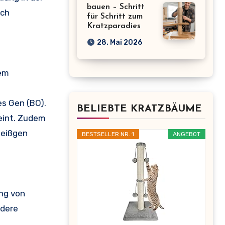
bauen – Schritt
rch
für Schritt zum
Kratzparadies
28. Mai 2026
dem
s Gen (BO).
BELIEBTE KRATZBÄUME
eint. Zudem
Weißgen
BESTSELLER NR. 1
ANGEBOT
ung von
ndere