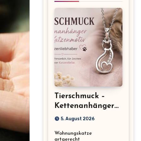
Tierschmuck –
Kettenanhänger
mit Katzenmotiv
5. August 2026
für
Wohnungskatze
Katzenliebhaber
artgerecht