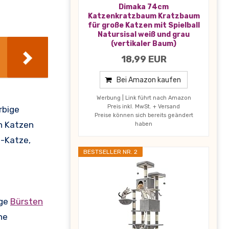
Dimaka 74cm
Katzenkratzbaum Kratzbaum
für große Katzen mit Spielball
Natursisal weiß und grau
(vertikaler Baum)
18,99 EUR
Bei Amazon kaufen
Werbung | Link führt nach Amazon
Preis inkl. MwSt. + Versand
rbige
Preise können sich bereits geändert
en Katzen
haben
l-Katze,
BESTSELLER NR. 2
ige
Bürsten
ne