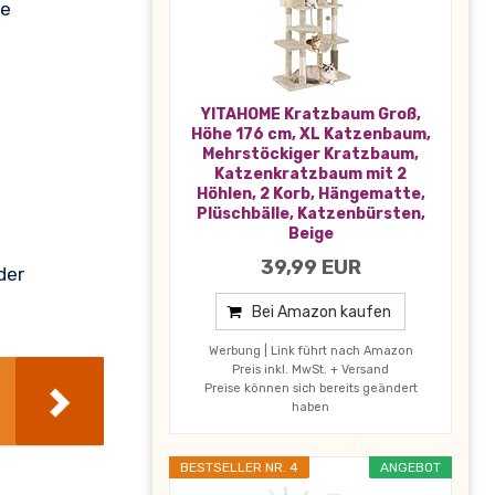
ne
YITAHOME Kratzbaum Groß,
Höhe 176 cm, XL Katzenbaum,
Mehrstöckiger Kratzbaum,
Katzenkratzbaum mit 2
Höhlen, 2 Korb, Hängematte,
Plüschbälle, Katzenbürsten,
Beige
39,99 EUR
der
Bei Amazon kaufen
Werbung | Link führt nach Amazon
Preis inkl. MwSt. + Versand
Preise können sich bereits geändert
haben
BESTSELLER NR. 4
ANGEBOT