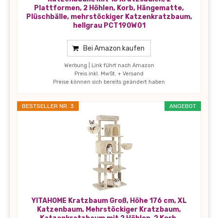
Plattformen, 2 Höhlen, Korb, Hängematte,
Plüschbälle, mehrstöckiger Katzenkratzbaum,
hellgrau PCT190W01
Bei Amazon kaufen
Werbung | Link führt nach Amazon
Preis inkl. MwSt. + Versand
Preise können sich bereits geändert haben
BESTSELLER NR. 3
ANGEBOT
YITAHOME Kratzbaum Groß, Höhe 176 cm, XL
Katzenbaum, Mehrstöckiger Kratzbaum,