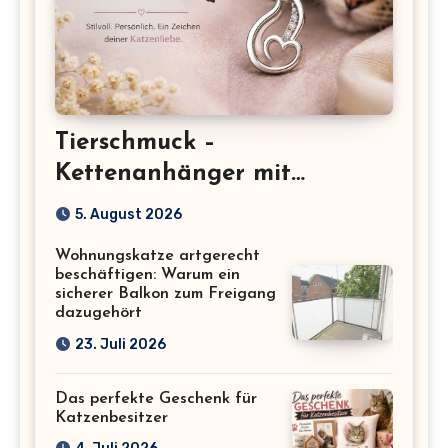
Tierschmuck –
Kettenanhänger mit
Katzenmotiv für
5. August 2026
Katzenliebhaber
Wohnungskatze artgerecht
beschäftigen: Warum ein
sicherer Balkon zum Freigang
dazugehört
23. Juli 2026
Das perfekte Geschenk für
Katzenbesitzer