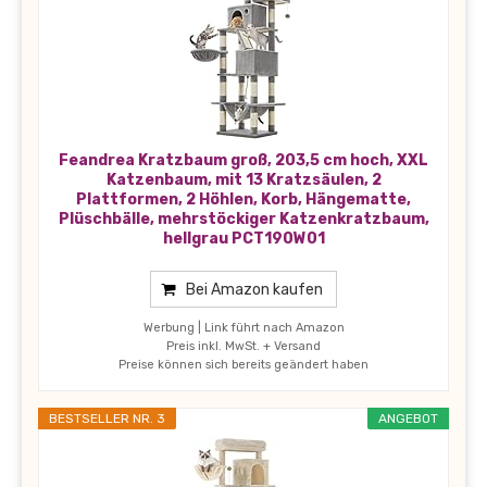
Feandrea Kratzbaum groß, 203,5 cm hoch, XXL
Katzenbaum, mit 13 Kratzsäulen, 2
Plattformen, 2 Höhlen, Korb, Hängematte,
Plüschbälle, mehrstöckiger Katzenkratzbaum,
hellgrau PCT190W01
Bei Amazon kaufen
Werbung | Link führt nach Amazon
Preis inkl. MwSt. + Versand
Preise können sich bereits geändert haben
BESTSELLER NR. 3
ANGEBOT