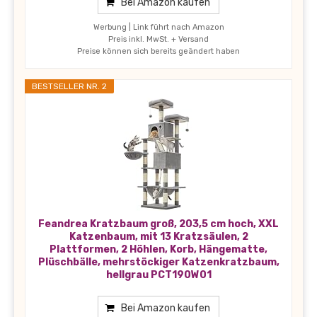
Bei Amazon kaufen
Werbung | Link führt nach Amazon
Preis inkl. MwSt. + Versand
Preise können sich bereits geändert haben
BESTSELLER NR. 2
Feandrea Kratzbaum groß, 203,5 cm hoch, XXL
Katzenbaum, mit 13 Kratzsäulen, 2
Plattformen, 2 Höhlen, Korb, Hängematte,
Plüschbälle, mehrstöckiger Katzenkratzbaum,
hellgrau PCT190W01
Bei Amazon kaufen