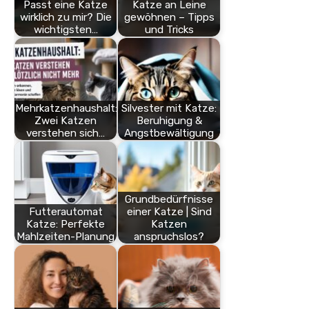
Passt eine Katze
Katze an Leine
wirklich zu mir? Die
gewöhnen – Tipps
wichtigsten…
und Tricks
Mehrkatzenhaushalt:
Silvester mit Katze:
Zwei Katzen
Beruhigung &
verstehen sich…
Angstbewältigung
Grundbedürfnisse
Futterautomat
einer Katze | Sind
Katze: Perfekte
Katzen
Mahlzeiten-Planung
anspruchslos?