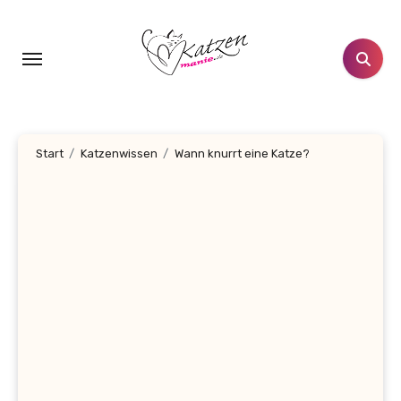
Zum
Inhalt
springen
Start
Katzenwissen
Wann knurrt eine Katze?