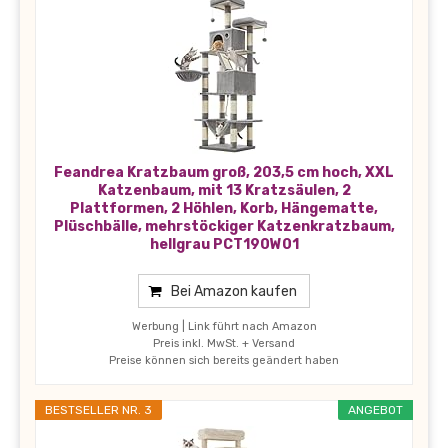
Feandrea Kratzbaum groß, 203,5 cm hoch, XXL
Katzenbaum, mit 13 Kratzsäulen, 2
Plattformen, 2 Höhlen, Korb, Hängematte,
Plüschbälle, mehrstöckiger Katzenkratzbaum,
hellgrau PCT190W01
Bei Amazon kaufen
Werbung | Link führt nach Amazon
Preis inkl. MwSt. + Versand
Preise können sich bereits geändert haben
BESTSELLER NR. 3
ANGEBOT