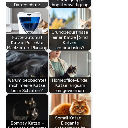
Datenschutz
Angstbewältigung
Grundbedürfnisse
Futterautomat
einer Katze | Sind
Katze: Perfekte
Katzen
Mahlzeiten-Planung
anspruchslos?
Warum beobachtet
Homeoffice-Ende:
mich meine Katze
Katze langsam
beim Schlafen?
umgewöhnen
Somali Katze –
Bombay Katze –
Elegante