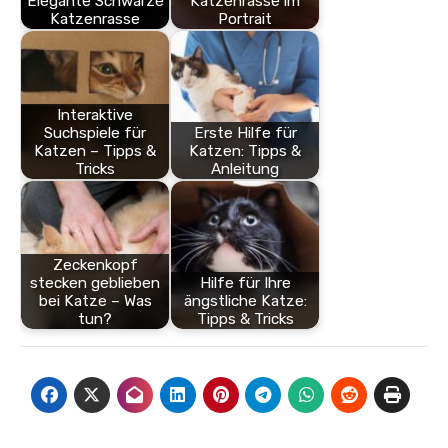
Elegante Schwarze
Katzenrasse im
Katzenrasse
Portrait
Interaktive
Suchspiele für
Erste Hilfe für
Katzen – Tipps &
Katzen: Tipps &
Tricks
Anleitung
Zeckenkopf
stecken geblieben
Hilfe für Ihre
bei Katze – Was
ängstliche Katze:
tun?
Tipps & Tricks