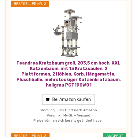
BESTSELLER NR. 2
Feandrea Kratzbaum groß, 203,5 cm hoch, XXL
Katzenbaum, mit 13 Kratzsäulen, 2
Plattformen, 2 Höhlen, Korb, Hängematte,
Plüschbälle, mehrstöckiger Katzenkratzbaum,
hellgrau PCT190W01
Bei Amazon kaufen
Werbung | Link führt nach Amazon
Preis inkl. MwSt. + Versand
Preise können sich bereits geändert haben
BESTSELLER NR. 3
ANGEBOT