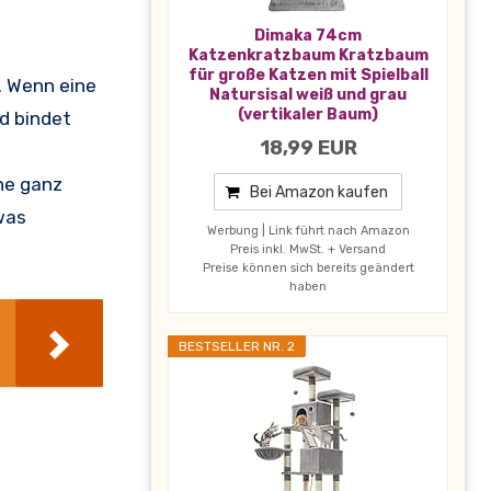
Dimaka 74cm
Katzenkratzbaum Kratzbaum
für große Katzen mit Spielball
. Wenn eine
Natursisal weiß und grau
(vertikaler Baum)
nd bindet
18,99 EUR
ne ganz
Bei Amazon kaufen
was
Werbung | Link führt nach Amazon
Preis inkl. MwSt. + Versand
Preise können sich bereits geändert
haben
BESTSELLER NR. 2