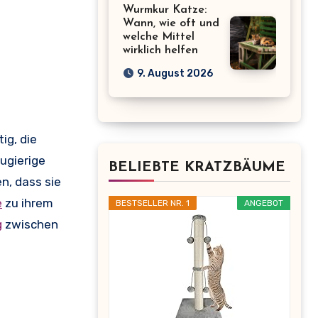
Wurmkur Katze:
Wann, wie oft und
welche Mittel
wirklich helfen
9. August 2026
ig, die
ugierige
BELIEBTE KRATZBÄUME
n, dass sie
e
zu ihrem
BESTSELLER NR. 1
ANGEBOT
g
zwischen