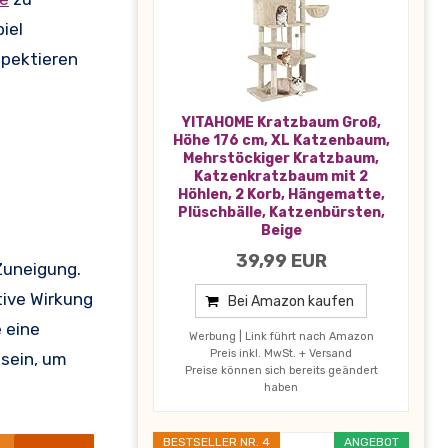
iel
spektieren
YITAHOME Kratzbaum Groß,
Höhe 176 cm, XL Katzenbaum,
Mehrstöckiger Kratzbaum,
Katzenkratzbaum mit 2
Höhlen, 2 Korb, Hängematte,
Plüschbälle, Katzenbürsten,
Beige
39,99 EUR
Zuneigung.
tive Wirkung
Bei Amazon kaufen
 eine
Werbung | Link führt nach Amazon
Preis inkl. MwSt. + Versand
sein, um
Preise können sich bereits geändert
haben
BESTSELLER NR. 4
ANGEBOT