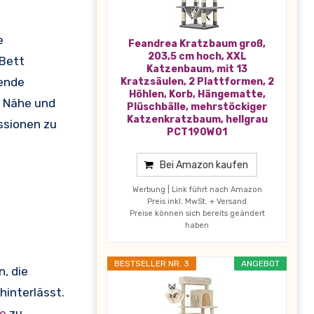
e
Feandrea Kratzbaum groß,
203,5 cm hoch, XXL
 Bett
Katzenbaum, mit 13
uende
Kratzsäulen, 2 Plattformen, 2
Höhlen, Korb, Hängematte,
r Nähe und
Plüschbälle, mehrstöckiger
Katzenkratzbaum, hellgrau
ssionen zu
PCT190W01
Bei Amazon kaufen
Werbung | Link führt nach Amazon
Preis inkl. MwSt. + Versand
Preise können sich bereits geändert
haben
BESTSELLER NR. 3
ANGEBOT
, die
hinterlässt.
e
zu