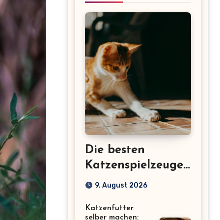
Die besten
Katzenspielzeuge:
15 Ideen gegen
9. August 2026
Langeweile bei
Katzenfutter
Wohnungskatzen
selber machen: