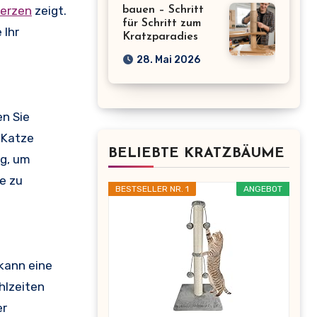
erzen
zeigt.
bauen – Schritt
für Schritt zum
 Ihr
Kratzparadies
28. Mai 2026
en Sie
r Katze
BELIEBTE KRATZBÄUME
ig, um
e zu
BESTSELLER NR. 1
ANGEBOT
kann eine
hlzeiten
er