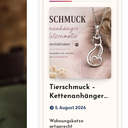
Tierschmuck –
Kettenanhänger
mit Katzenmotiv
5. August 2026
für
Wohnungskatze
Katzenliebhaber
artgerecht