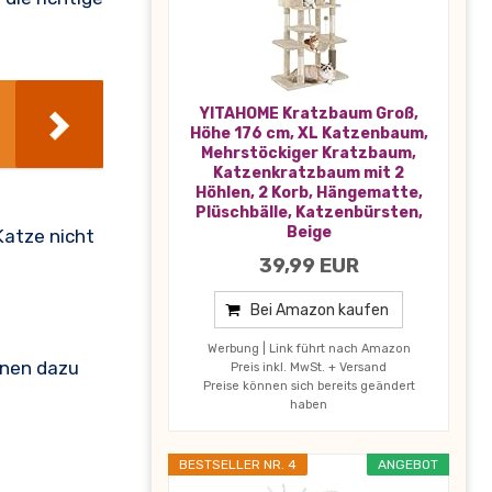
YITAHOME Kratzbaum Groß,
Höhe 176 cm, XL Katzenbaum,
Mehrstöckiger Kratzbaum,
Katzenkratzbaum mit 2
Höhlen, 2 Korb, Hängematte,
Plüschbälle, Katzenbürsten,
Beige
Katze nicht
39,99 EUR
Bei Amazon kaufen
Werbung | Link führt nach Amazon
nnen dazu
Preis inkl. MwSt. + Versand
Preise können sich bereits geändert
haben
BESTSELLER NR. 4
ANGEBOT