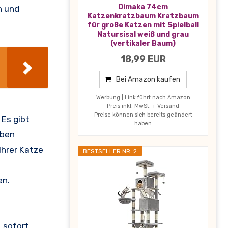
Dimaka 74cm
n und
Katzenkratzbaum Kratzbaum
für große Katzen mit Spielball
Natursisal weiß und grau
(vertikaler Baum)
18,99 EUR
Bei Amazon kaufen
Werbung | Link führt nach Amazon
Preis inkl. MwSt. + Versand
Preise können sich bereits geändert
 Es gibt
haben
aben
Ihrer Katze
BESTSELLER NR. 2
en.
 sofort