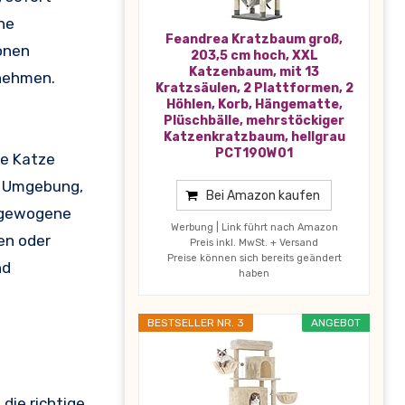
ne
Feandrea Kratzbaum groß,
onen
203,5 cm hoch, XXL
Katzenbaum, mit 13
 nehmen.
Kratzsäulen, 2 Plattformen, 2
Höhlen, Korb, Hängematte,
Plüschbälle, mehrstöckiger
Katzenkratzbaum, hellgrau
PCT190W01
re Katze
e Umgebung,
Bei Amazon kaufen
usgewogene
Werbung | Link führt nach Amazon
en oder
Preis inkl. MwSt. + Versand
Preise können sich bereits geändert
nd
haben
BESTSELLER NR. 3
ANGEBOT
die richtige