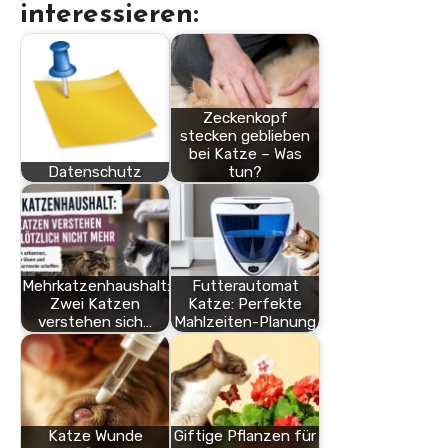
interessieren:
Zeckenkopf
stecken geblieben
bei Katze – Was
Datenschutz
tun?
Mehrkatzenhaushalt:
Futterautomat
Zwei Katzen
Katze: Perfekte
verstehen sich…
Mahlzeiten-Planung
Katze Wunde
Giftige Pflanzen für