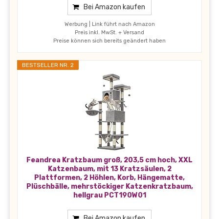
Bei Amazon kaufen
Werbung | Link führt nach Amazon
Preis inkl. MwSt. + Versand
Preise können sich bereits geändert haben
BESTSELLER NR. 2
Feandrea Kratzbaum groß, 203,5 cm hoch, XXL
Katzenbaum, mit 13 Kratzsäulen, 2
Plattformen, 2 Höhlen, Korb, Hängematte,
Plüschbälle, mehrstöckiger Katzenkratzbaum,
hellgrau PCT190W01
Bei Amazon kaufen