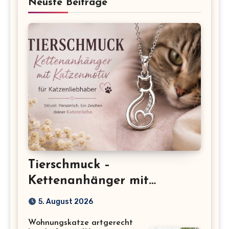
Neuste Beiträge
Tierschmuck –
Kettenanhänger mit
Katzenmotiv für
5. August 2026
Katzenliebhaber
Wohnungskatze artgerecht