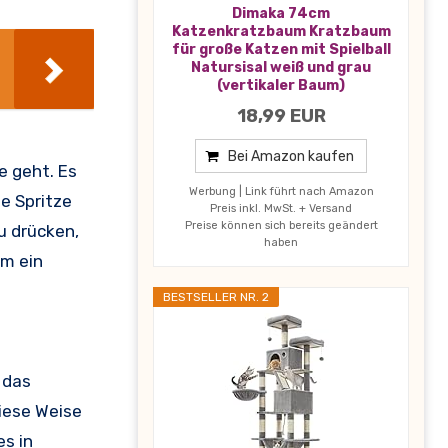
Dimaka 74cm
Katzenkratzbaum Kratzbaum
für große Katzen mit Spielball
Natursisal weiß und grau
(vertikaler Baum)
18,99 EUR
Bei Amazon kaufen
e geht. Es
Werbung | Link führt nach Amazon
ie Spritze
Preis inkl. MwSt. + Versand
Preise können sich bereits geändert
u drücken,
haben
um ein
BESTSELLER NR. 2
 das
diese Weise
es in