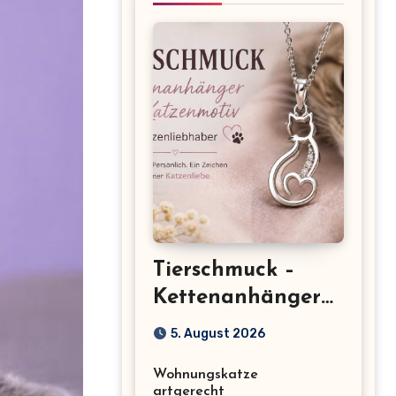
Tierschmuck –
Kettenanhänger
mit Katzenmotiv
5. August 2026
für
Wohnungskatze
Katzenliebhaber
artgerecht