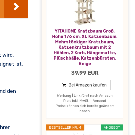
YITAHOME Kratzbaum Groß,
Höhe 176 cm, XL Katzenbaum,
Mehrstöckiger Kratzbaum,
Katzenkratzbaum mit 2
Höhlen, 2 Korb, Hängematte,
 wird.
Plüschbälle, Katzenbürsten,
ignet ist.
Beige
39,99 EUR
Bei Amazon kaufen
und den
Werbung | Link führt nach Amazon
Preis inkl. MwSt. + Versand
Preise können sich bereits geändert
haben
ihrer
BESTSELLER NR. 4
ANGEBOT