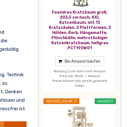
Feandrea Kratzbaum groß,
203,5 cm hoch, XXL
Katzenbaum, mit 13
Kratzsäulen, 2 Plattformen, 2
nd
Höhlen, Korb, Hängematte,
Plüschbälle, mehrstöckiger
 die
Katzenkratzbaum, hellgrau
PCT190W01
geduldig.
Bei Amazon kaufen
Werbung | Link führt nach Amazon
ng, Technik
Preis inkl. MwSt. + Versand
Preise können sich bereits geändert
t zu
haben
st. Denken
fühlsam und
BESTSELLER NR. 3
ANGEBOT
essfrei ist.