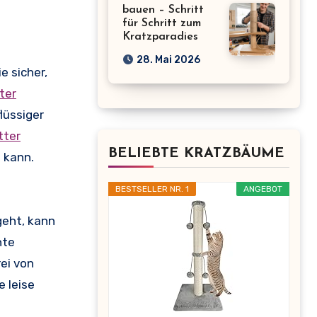
bauen – Schritt
für Schritt zum
Kratzparadies
28. Mai 2026
e sicher,
ter
lüssiger
tter
BELIEBTE KRATZBÄUME
 kann.
BESTSELLER NR. 1
ANGEBOT
geht, kann
nte
ei von
 leise