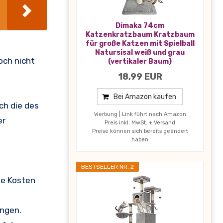
Dimaka 74cm
Katzenkratzbaum Kratzbaum
für große Katzen mit Spielball
Natursisal weiß und grau
och nicht
(vertikaler Baum)
18,99 EUR
Bei Amazon kaufen
ch die des
Werbung | Link führt nach Amazon
er
Preis inkl. MwSt. + Versand
Preise können sich bereits geändert
haben
BESTSELLER NR. 2
ie Kosten
ingen.