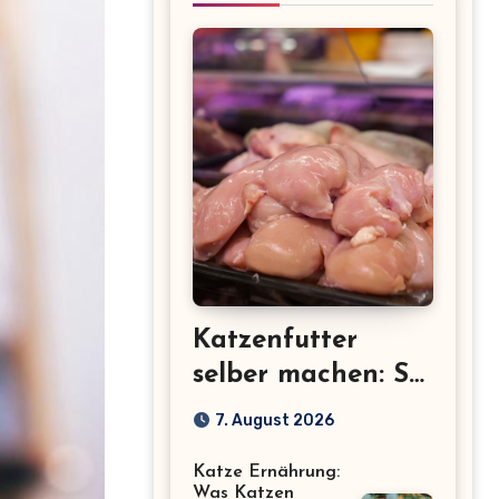
Katzenfutter
selber machen: So
gelingt gesundes
7. August 2026
Selbstgekochtes
Katze Ernährung:
für deine Katze
Was Katzen