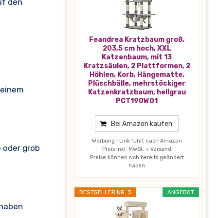
uf den
Feandrea Kratzbaum groß,
203,5 cm hoch, XXL
Katzenbaum, mit 13
Kratzsäulen, 2 Plattformen, 2
Höhlen, Korb, Hängematte,
Plüschbälle, mehrstöckiger
n einem
Katzenkratzbaum, hellgrau
PCT190W01
Bei Amazon kaufen
Werbung | Link führt nach Amazon
 oder grob
Preis inkl. MwSt. + Versand
Preise können sich bereits geändert
haben
BESTSELLER NR. 3
ANGEBOT
 haben