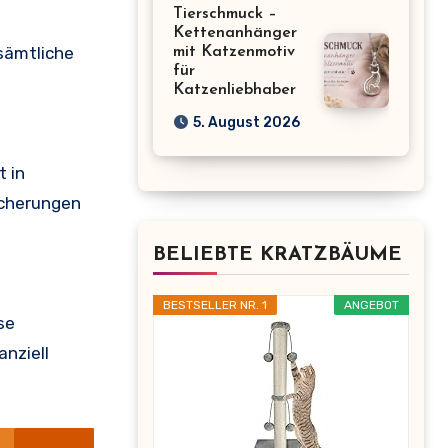
Tierschmuck –
Kettenanhänger
 sämtliche
mit Katzenmotiv
für
Katzenliebhaber
5. August 2026
 in
sicherungen
BELIEBTE KRATZBÄUME
BESTSELLER NR. 1
ANGEBOT
se
anziell