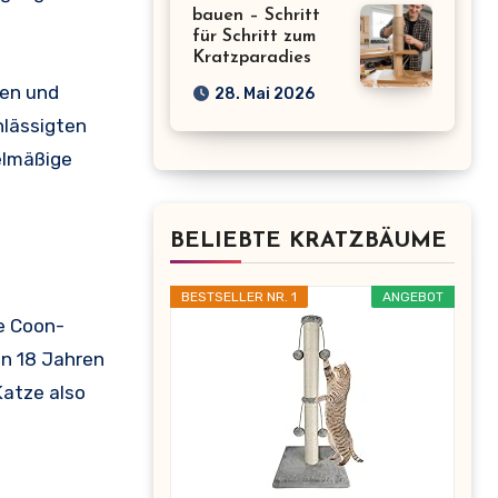
bauen – Schritt
für Schritt zum
Kratzparadies
len und
28. Mai 2026
hlässigten
elmäßige
BELIEBTE KRATZBÄUME
BESTSELLER NR. 1
ANGEBOT
ne Coon-
n 18 Jahren
Katze also