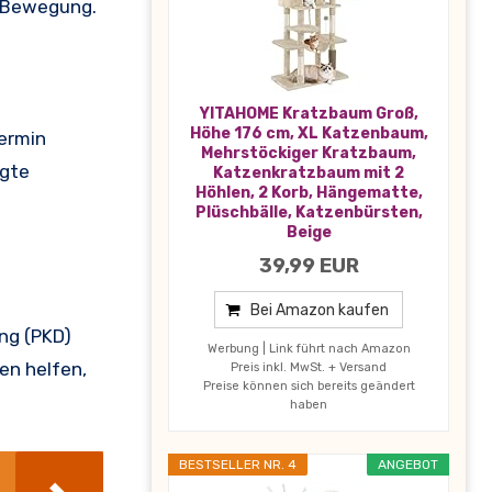
d Bewegung.
YITAHOME Kratzbaum Groß,
Höhe 176 cm, XL Katzenbaum,
ermin
Mehrstöckiger Kratzbaum,
ngte
Katzenkratzbaum mit 2
Höhlen, 2 Korb, Hängematte,
Plüschbälle, Katzenbürsten,
Beige
39,99 EUR
Bei Amazon kaufen
ng (PKD)
Werbung | Link führt nach Amazon
en helfen,
Preis inkl. MwSt. + Versand
Preise können sich bereits geändert
haben
BESTSELLER NR. 4
ANGEBOT