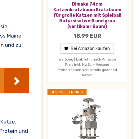
Dimaka 74cm
Katzenkratzbaum Kratzbaum
für große Katzen mit Spielball
Natursisal weiß und grau
sie,
(vertikaler Baum)
ass Maine
18,99 EUR
en und zu
Bei Amazon kaufen
Werbung | Link führt nach Amazon
Preis inkl. MwSt. + Versand
Preise können sich bereits geändert
haben
BESTSELLER NR. 2
-Katze.
Protein und