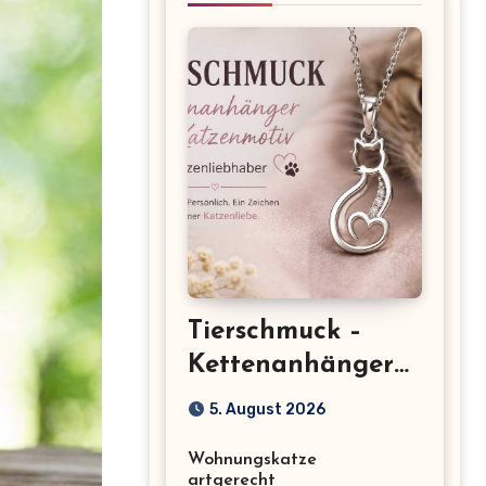
Tierschmuck –
Kettenanhänger
mit Katzenmotiv
5. August 2026
für
Wohnungskatze
Katzenliebhaber
artgerecht