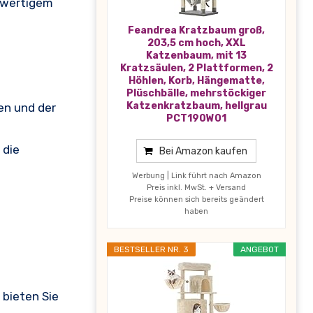
chwertigem
Feandrea Kratzbaum groß,
203,5 cm hoch, XXL
Katzenbaum, mit 13
Kratzsäulen, 2 Plattformen, 2
Höhlen, Korb, Hängematte,
Plüschbälle, mehrstöckiger
Katzenkratzbaum, hellgrau
en und der
PCT190W01
 die
Bei Amazon kaufen
Werbung | Link führt nach Amazon
Preis inkl. MwSt. + Versand
Preise können sich bereits geändert
haben
BESTSELLER NR. 3
ANGEBOT
 bieten Sie